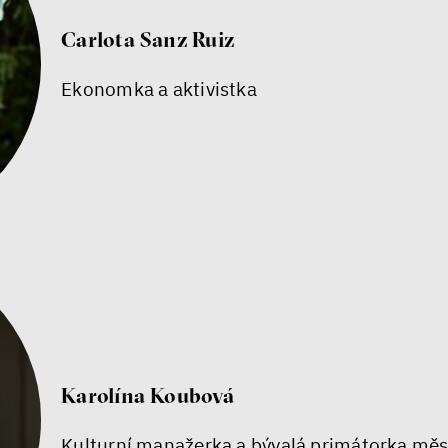
Carlota Sanz Ruiz
Ekonomka a aktivistka
Karolína Koubová
Kulturní manažerka a bývalá primátorka měs