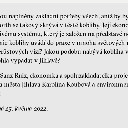
jsou naplněny základní potřeby všech, aniž by b
rth se takový skrývá v těstě koblihy. Její ekon
ivému systému, který je založen na představě 
ie koblihy uvádí do praxe v mnoha světových m
 nerůstových vizí? Jakou podobu nabývá kobliha
la vypadat v Jihlavě?
a Sanz Ruiz, ekonomka a spoluzakladatelka proj
 města Jihlava Karolína Koubová a environment
.
á 25. května 2022.