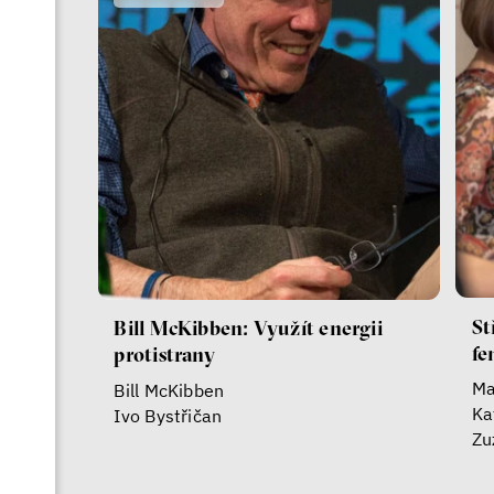
St
Bill McKibben: Využít energii
fe
protistrany
Ma
Bill McKibben
Ka
Ivo Bystřičan
Zu
Ka
Ka