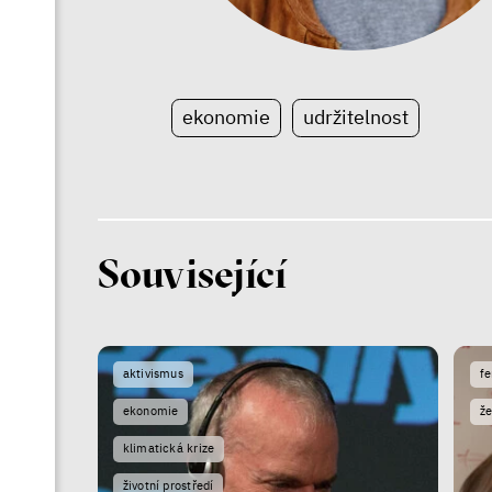
ekonomie
udržitelnost
Související
aktivismus
f
ekonomie
ž
klimatická krize
životní prostředí