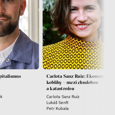
pitalismus
Carlota Sanz Ruiz: Ekonomie
koblihy – mezi chudobou
a katastrofou
vá
Carlota Sanz Ruiz
Lukáš Senft
Petr Kubala