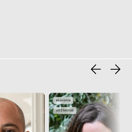
ekonomie
udržitelnost