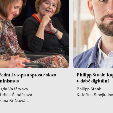
řední Evropa a sprosté slovo
Philipp Staab: Ka
minismus
v době digitální
gda Vašáryová
Philipp Staab
teřina Šimáčková
Kateřina Smejkalo
zana Kříčková
rolína Koubová
teřina Smejkalová