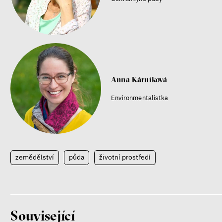
Anna Kárníková
Environmentalistka
zemědělství
půda
životní prostředí
Související