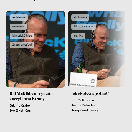
aktivismus
aktivismus
ekonomie
klimatická krize
klimatická krize
politika
životní prostředí
Jak skutečně jednat?
Bill McKibben: Využít
energii protistrany
Bill McKibben
Jakub Patočka
Bill McKibben
Juraj Zamkovský
Ivo Bystřičan
Anna Kárníková