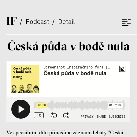
Fotogalerie IF 2025
I
F
/
Podcast
/
Detail
Česká půda v bodě nula
Patricia Churchland
Filozofka
Ve speciálním dílu přinášíme záznam debaty "Česká