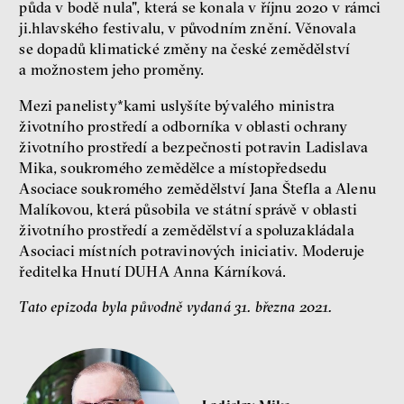
půda v bodě nula", která se konala v říjnu 2020 v rámci
ji.hlavského festivalu, v původním znění. Věnovala
Seznamky, skinnyTok a nový
se dopadů klimatické změny na české zemědělství
konzervatismus: mapa
a možnostem jeho proměny.
současných vztahů a online
seznamek
Mezi panelisty*kami uslyšíte bývalého ministra
Terézia Ferjančeková, Petr
Bittner
životního prostředí a odborníka v oblasti ochrany
rozhovor
životního prostředí a bezpečnosti potravin Ladislava
Mika, soukromého zemědělce a místopředsedu
Asociace soukromého zemědělství Jana Štefla a Alenu
Malíkovou, která působila ve státní správě v oblasti
životního prostředí a zemědělství a spoluzakládala
láska
technologie
Asociaci místních potravinových iniciativ. Moderuje
ředitelka Hnutí DUHA Anna Kárníková.
Nová pravidla – o světě
Tato epizoda byla původně vydaná 31. března 2021.
pro jedno procento
s Ondřejem Slačálkem,
Miroslavem Palanským,
Lucií Trlifajovou
a Jakubem Rákosníkem