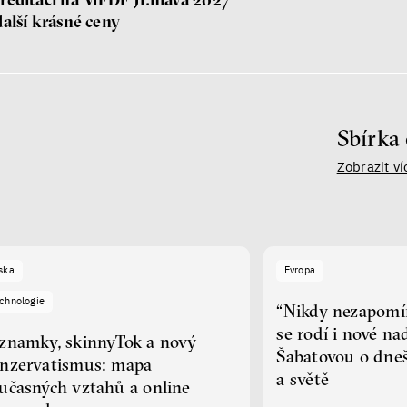
další krásné ceny
Sbírka 
Zobrazit ví
ska
Evropa
chnologie
“Nikdy nezapomín
se rodí i nové n
znamky, skinnyTok a nový
Šabatovou o dne
nzervatismus: mapa
a světě
učasných vztahů a online