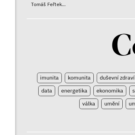
Zuzana Jiráček Fillingerová
Tomáš Feřtek
Klára Šimáčková Laurenčíková
C
imunita
komunita
duševní zdraví
data
energetika
ekonomika
s
válka
umění
um