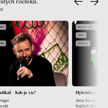
nulých ročníků.
ce
zace
sociální sítě
válka
sítě
Ukrajina
adikál – Kdo je víc?
Hybridní válka
regor
Jana Karasová