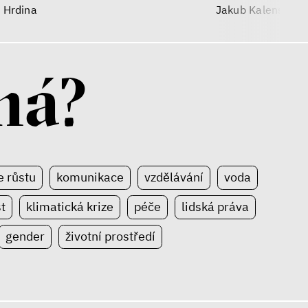
arvát
Vojtěch Boháč
 Hrdina
Jakub Kalenský
má?
 růstu
komunikace
vzdělávání
voda
t
klimatická krize
péče
lidská práva
gender
životní prostředí