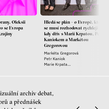
brany. Oleksii
Hledá se plán – o Evropě, která
co se Evropa
se musí rozhodovat rychleji než
krajiny
kdy dřív s Marií Krpatou, Petre
Kaniokem a Markétou
Gregorovou
Markéta Gregorová
Petr Kaniok
Marie Krpata
Helena Truchlá
zuální archiv debat,
orů a přednášek