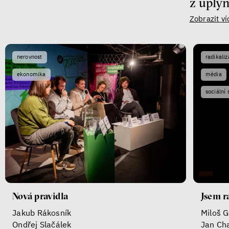
z uply
Zobrazit ví
nerovnost
radikali
ekonomika
média
sociální 
Nová pravidla
Jsem r
Jakub Rákosník
Miloš G