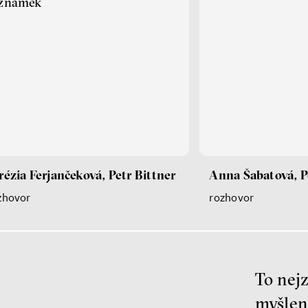
eznamek
rézia Ferjančeková, Petr Bittner
Anna Šabatová, P
zhovor
rozhovor
To nejz
myšlen