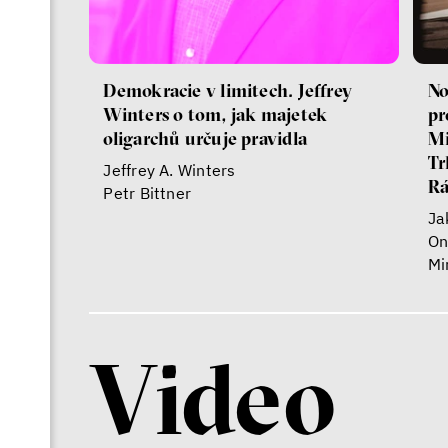
Demokracie v limitech. Jeffrey
No
Winters o tom, jak majetek
pr
oligarchů určuje pravidla
Mi
Tr
Jeffrey A. Winters
R
Petr Bittner
Ja
On
Mi
Lu
Ka
Video