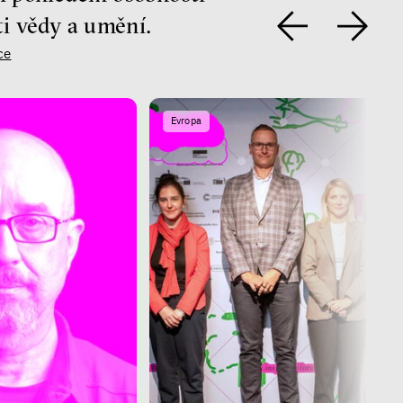
ti vědy a umění.
ce
Evropa