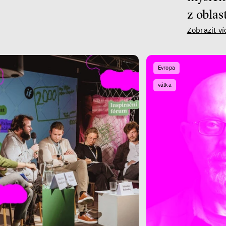
z oblas
Zobrazit ví
Evropa
válka