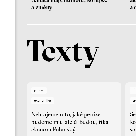
a změny
a 
Texty
peníze
lá
ekonomika
te
Nehrajeme o to, jaké peníze
Se
budeme mít, ale čí budou, říká
ko
ekonom Palanský
so