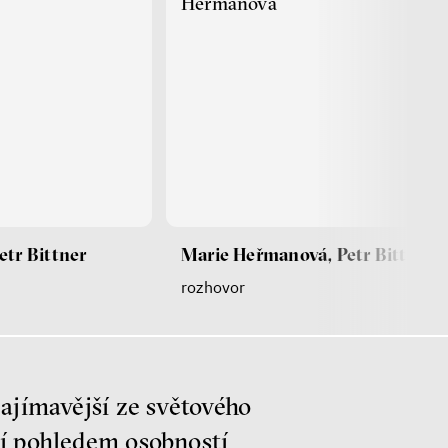
Heřmanová
etr Bittner
Marie Heřmanová, Petr Bittner
rozhovor
ajímavější ze světového
í pohledem osobností