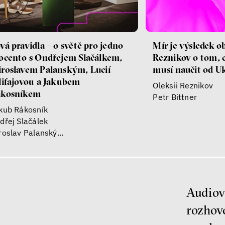
vá pravidla – o světě pro jedno
Mír je výsledek o
ocento s Ondřejem Slačálkem,
Reznikov o tom, 
roslavem Palanským, Lucií
musí naučit od U
lifajovou a Jakubem
Oleksii Reznikov
ákosníkem
Petr Bittner
kub Rákosník
dřej Slačálek
roslav Palanský
cie Trlifajová
teřina Smejkalová
Audiovi
rozhov