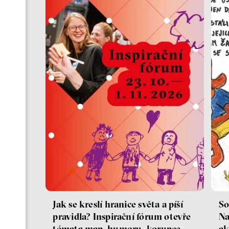
Jak se kreslí hranice světa a píší
So
pravidla? Inspirační fórum otevře
Na
témata map, humoru, korupce
ak