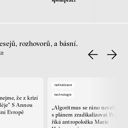
esejů, rozhovorů, a básní.
ce
radikalizace
technologie
ejme, že z krizí
aděje” S Annou
„Algoritmus se ráno nevzbudí
šní Evropě
s plánem zradikalizovat Pepíka,”
říká antropoložka Marie