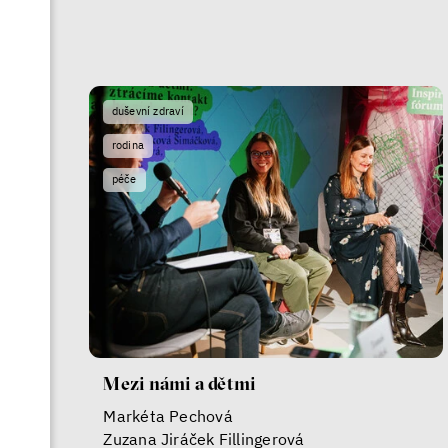
duševní zdraví
rodina
péče
Mezi námi a dětmi
Markéta Pechová