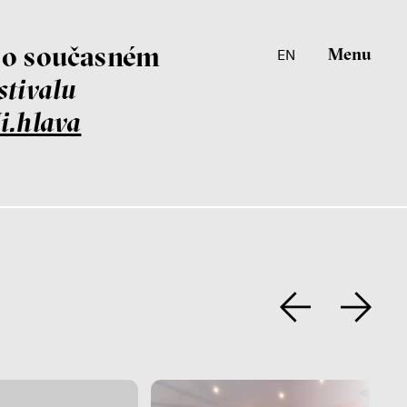
Menu
EN
í o současném
Menu
EN
stivalu
Ji.hlava