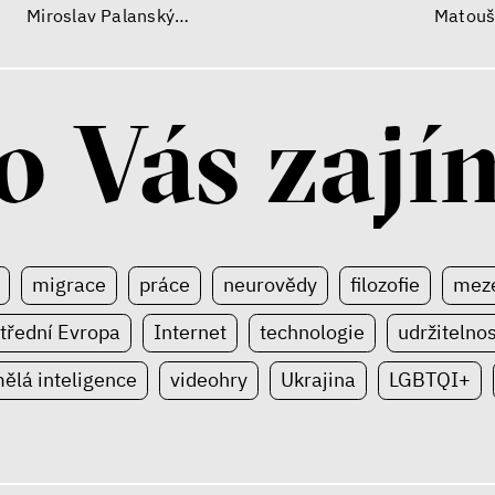
Ondřej Slačálek
Jan Ch
Miroslav Palanský
Matouš
Lucie Trlifajová
Kateřina Smejkalová
o Vás zají
migrace
práce
neurovědy
filozofie
meze
třední Evropa
Internet
technologie
udržitelnos
ělá inteligence
videohry
Ukrajina
LGBTQI+