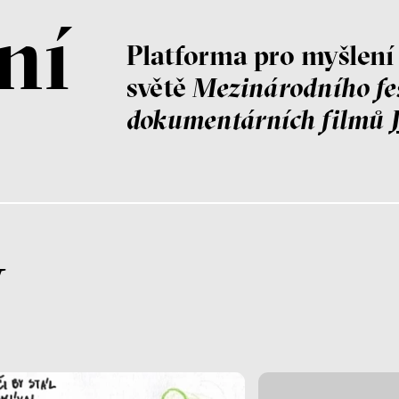
ní
Platforma pro myšlen
světě
Mezinárodního fe
dokumentárních filmů
y