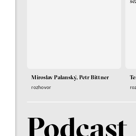
s
Miroslav Palanský, Petr Bittner
Te
rozhovor
ro
Podcast