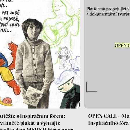
utěžte s Inspiračním fórem:
OPEN CALL - Ma
vrhněte plakát a vyhrajte
Inspiračního fór
reditaci na MFDF Ji.hlava 2027