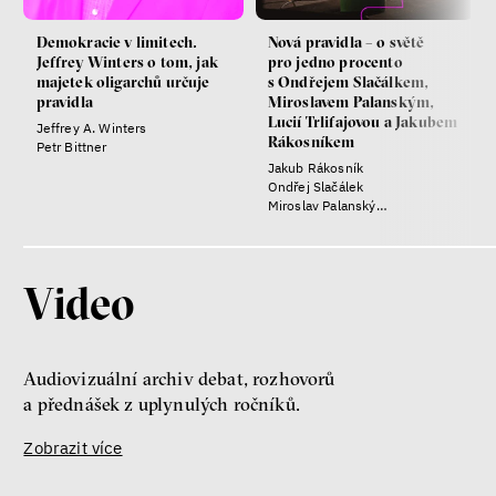
Demokracie v limitech.
Nová pravidla – o světě
Jeffrey Winters o tom, jak
pro jedno procento
majetek oligarchů určuje
s Ondřejem Slačálkem,
pravidla
Miroslavem Palanským,
Lucií Trlifajovou a Jakubem
Jeffrey A. Winters
Rákosníkem
Petr Bittner
Jakub Rákosník
Ondřej Slačálek
Miroslav Palanský
Lucie Trlifajová
Kateřina Smejkalová
Video
Audiovizuální archiv debat, rozhovorů
a přednášek z uplynulých ročníků.
Zobrazit více