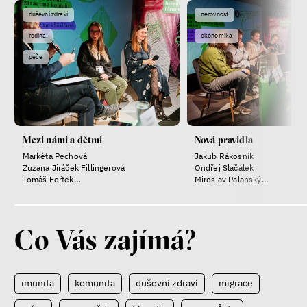
duševní zdraví
nerovnost
rodina
ekonomika
péče
Mezi námi a dětmi
Nová pravidla
Markéta Pechová
Jakub Rákosník
Zuzana Jiráček Fillingerová
Ondřej Slačálek
Tomáš Feřtek
Miroslav Palanský
Klára Šimáčková Laurenčíková
Lucie Trlifajová
Kateřina Smejkalová
Co Vás zajímá?
imunita
komunita
duševní zdraví
migrace