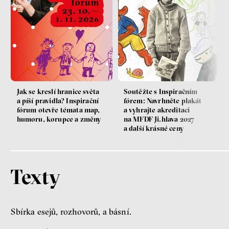
Jak se kreslí hranice světa
Soutěžte s Inspiračním
a píší pravidla? Inspirační
fórem: Navrhněte plakát
fórum otevře témata map,
a vyhrajte akreditaci
humoru, korupce a změny
na MFDF Ji.hlava 2027
a další krásné ceny
Texty
Sbírka esejů, rozhovorů, a básní.