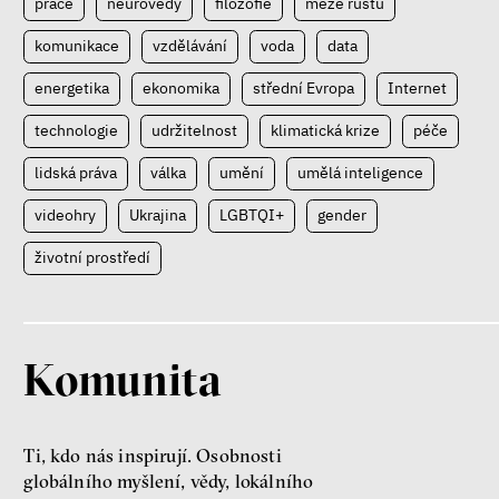
práce
neurovědy
filozofie
meze růstu
komunikace
vzdělávání
voda
data
energetika
ekonomika
střední Evropa
Internet
technologie
udržitelnost
klimatická krize
péče
lidská práva
válka
umění
umělá inteligence
videohry
Ukrajina
LGBTQI+
gender
životní prostředí
Komunita
Ti, kdo nás inspirují. Osobnosti
globálního myšlení, vědy, lokálního