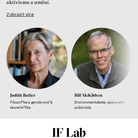
aktivismu a umění.
Zobrazit více
Judith Butler
Bill McKibben
Filozof*ka a genderový*á
Environmentalista, spisovatel,
teoretik*čka
publicista
IF Lab