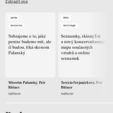
Zobrazit více
peníze
láska
ekonomika
technologie
Nehrajeme o to, jaké
Seznamky, skinnyTok
peníze budeme mít, ale
a nový konzervatismus:
čí budou, říká ekonom
mapa současných
Palanský
vztahů a online
seznamek
Miroslav Palanský, Petr
Terézia Ferjančeková, Petr
Bittner
Bittner
rozhovor
rozhovor